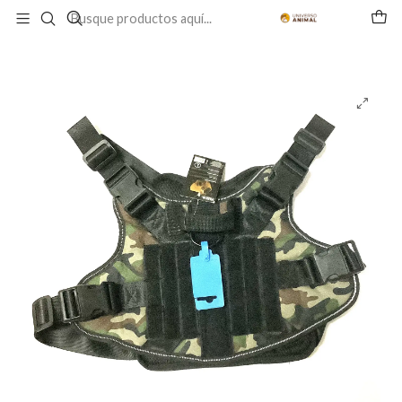
Inicio
PERRO
PASEOS Y VIAJES
Arnés y Correas
Arnés Diseño Militar Camuflaje L