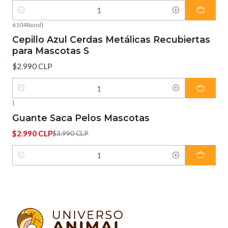
Cantidad
61048azul
|
Cepillo Azul Cerdas Metálicas Recubiertas
para Mascotas S
$2.990 CLP
Cantidad
|
-25%
OFF
Guante Saca Pelos Mascotas
$2.990 CLP
$3.990 CLP
Cantidad