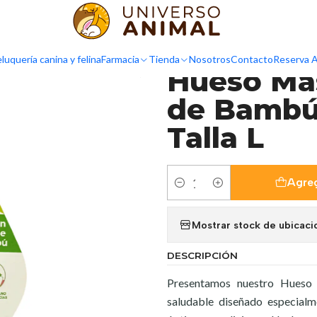
 de Fibras de Bambú con Sabor Pollo Talla L
luquería canina y felina
Farmacia
Tienda
Nosotros
Contacto
Reserva A
|
Hueso Mas
de Bambú 
Talla L
Agreg
Cantidad
Mostrar stock de ubicaci
DESCRIPCIÓN
Presentamos nuestro Hueso 
saludable diseñado especialm