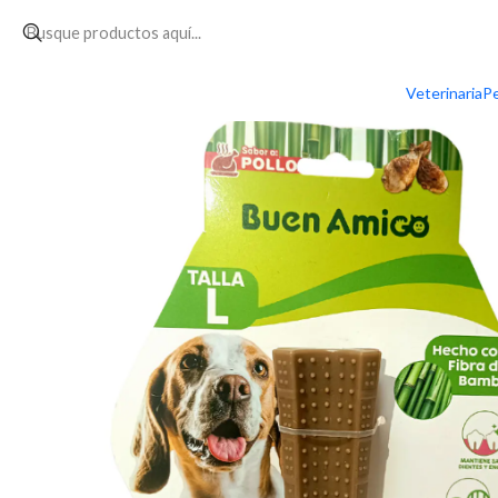
Inicio
PERRO
ENTRETENCIÓN
Interactivos
Hueso Masticable
Veterinaria
Pe