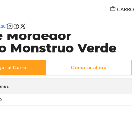
CARRO
quí
e Mordedor
vo Monstruo Verde
ar al Carro
Comprar ahora
ones
O