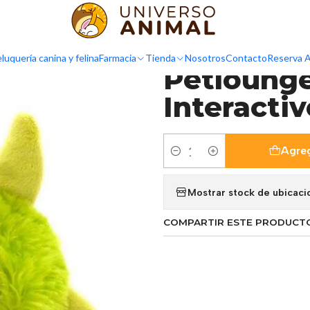
r Interactivo Monstruo Verde
luquería canina y felina
Farmacia
Tienda
Nosotros
Contacto
Reserva A
|
Petloung
Interacti
Agreg
Cantidad
Mostrar stock de ubicaci
COMPARTIR ESTE PRODUCT