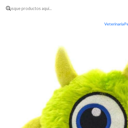
Inicio
PERRO
ENTRETENCIÓN
Juguetes
Petlounge Mordedo
Veterinaria
Pe