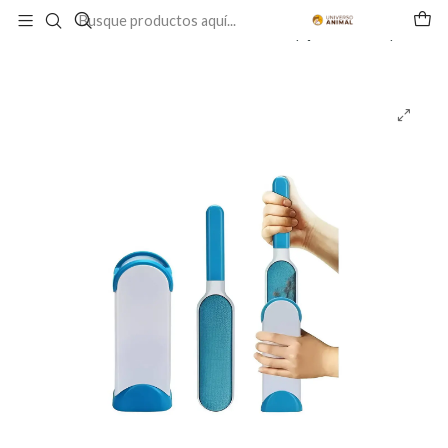
Inicio
PERRO
HIGIENE
Limpieza
Removedor Pelusas y Pelos de Mascotas (Quita Pelusas)