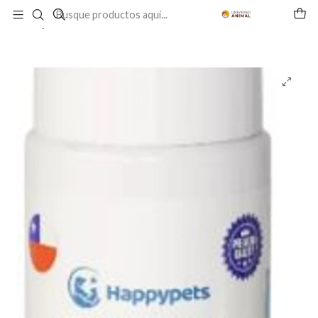
Inicio
PERRO
GROOMING Y BELLEZA
Shampoo
Shampoo en Seco para Perros sin Enjuague 280 ml