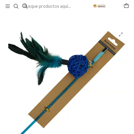
Inicio
GATO
ENTRETENCIÓN
Varillas
Varilla para Gato con Pelota de mimbre y Plumas Azul